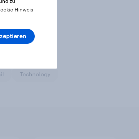
 und zu
ookie-Hinweis
kzeptieren
il
Technology