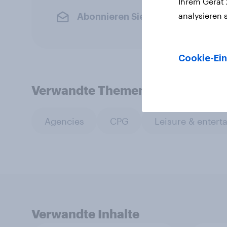
Ihrem Gerät
analysieren 
Abonnieren Sie den YouGov-News
Cookie-Ein
Verwandte Themen
Agencies
CPG
Leisure & entert
Verwandte Inhalte