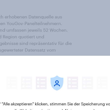
lich erhobenen Datenquelle aus
rten YouGov-Panelteilnehmern.
und umfassen jeweils 52 Wochen.
d Region quotiert und
ebnisse sind repräsentativ für die
sgewerteter Datensatz vom
 "Alle akzeptieren" klicken, stimmen Sie der Speicherung v