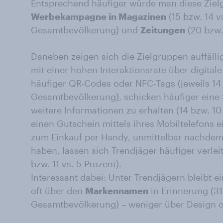
Entsprechend häufiger würde man diese Ziel
Werbekampagne in Magazinen
(15 bzw. 14 v
Gesamtbevölkerung) und
Zeitungen
(20 bzw. 
Daneben zeigen sich die Zielgruppen auffälli
mit einer hohen Interaktionsrate über digital
häufiger QR-Codes oder NFC-Tags (jeweils 14 
Gesamtbevölkerung), schicken häufiger eine 
weitere Informationen zu erhalten (14 bzw. 10 
einen Gutschein mittels ihres Mobiltelefons ei
zum Einkauf per Handy, unmittelbar nachde
haben, lassen sich Trendjäger häufiger verle
bzw. 11 vs. 5 Prozent).
Interessant dabei: Unter Trendjägern bleibt 
oft über den
Markennamen
in Erinnerung (31
Gesamtbevölkerung) – weniger über Design o