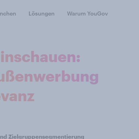
anchen
Lösungen
Warum YouGov
hinschauen:
Außenwerbung
evanz
und Zielgruppensegmentierung