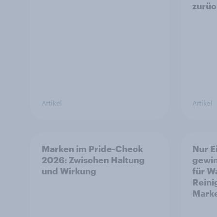
zurüc
Artikel
Artikel
Marken im Pride-Check
Nur 
2026: Zwischen Haltung
gewin
und Wirkung
für W
Reini
Marke