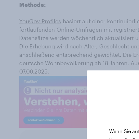
Methode:
YouGov Profiles
basiert auf einer kontinuier
fortlaufenden Online-Umfragen mit registrie
Datensätze werden wöchentlich aktualisiert 
Die Erhebung wird nach Alter, Geschlecht un
anschließend entsprechend gewichtet. Die Erg
deutsche Wohnbevölkerung ab 18 Jahren. Au
07.09.2025.
Wenn Sie auf