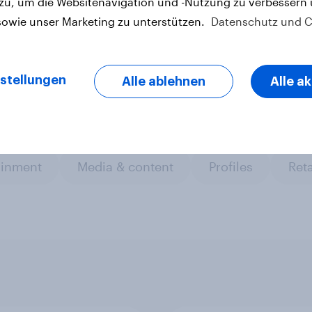
 zu, um die Websitenavigation und -Nutzung zu verbessern
sowie unser Marketing zu unterstützen.
Datenschutz und C
letter
stellungen
Alle ablehnen
Alle a
ainment
Media & content
Profiles
Reta