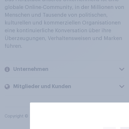
globale Online-Community, in der Millionen von
Menschen und Tausende von politischen,
kulturellen und kommerziellen Organisationen
eine kontinuierliche Konversation über ihre
Überzeugungen, Verhaltensweisen und Marken
führen.
Unternehmen
Mitglieder und Kunden
Copyright © 2026 YouGov PLC. Alle Rechte vorbehalten.