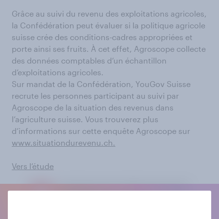
Grâce au suivi du revenu des exploitations agricoles,
la Confédération peut évaluer si la politique agricole
suisse crée des conditions-cadres appropriées et
porte ainsi ses fruits. À cet effet, Agroscope collecte
des données comptables d’un échantillon
d’exploitations agricoles.
Sur mandat de la Confédération, YouGov Suisse
recrute les personnes participant au suivi par
Agroscope de la situation des revenus dans
l’agriculture suisse. Vous trouverez plus
d’informations sur cette enquête Agroscope sur
www.situationdurevenu.ch.
Vers l’étude