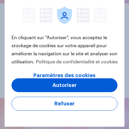
Enquête sur le climat
de consommation
En cliquant sur "Autoriser", vous acceptez le
stockage de cookies sur votre appareil pour
Évalué depuis 1972, le climat de consommation
fournit des informations importantes sur l’évolution
améliorer la navigation sur le site et analyser son
de la situation économique générale en Suisse.
utilisation.
Politique de confidentialité et cookies
Connexion
Paramètres des cookies
Autoriser
Vers l’étude
Refuser