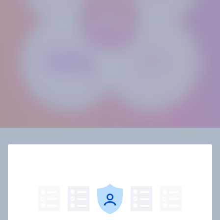
Produits YouGov Swiss
Academia
Nos trois
produits Academia
sont exclusivement
réservés aux membres du réseau Academia et