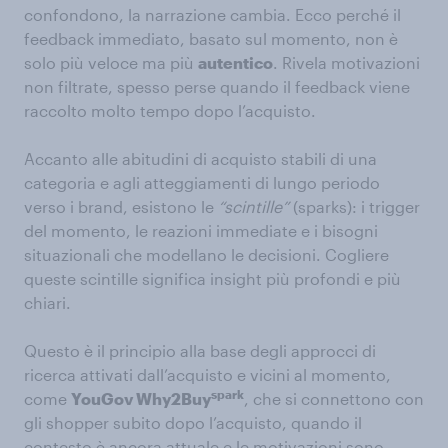
confondono, la narrazione cambia. Ecco perché il
feedback immediato, basato sul momento, non è
solo più veloce ma più
autentico
. Rivela motivazioni
non filtrate, spesso perse quando il feedback viene
raccolto molto tempo dopo l’acquisto.
Accanto alle abitudini di acquisto stabili di una
categoria e agli atteggiamenti di lungo periodo
verso i brand, esistono le
“scintille”
(sparks): i trigger
del momento, le reazioni immediate e i bisogni
situazionali che modellano le decisioni. Cogliere
queste scintille significa insight più profondi e più
chiari.
Questo è il principio alla base degli approcci di
ricerca attivati dall’acquisto e vicini al momento,
spark
come
YouGov Why2Buy
, che si connettono con
gli shopper subito dopo l’acquisto, quando il
contesto è ancora attuale e le motivazioni sono