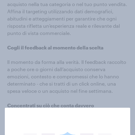
acquisto nella tua categoria o nel tuo punto vendita.
Affina il targeting utilizzando dati demografici,
abitudini e atteggiamenti per garantire che ogni
risposta rifletta un’esperienza reale e rilevante dal
punto di vista commerciale.
Cogli il feedback al momento della scelta
Il momento da forma alla verità. Il feedback raccolto
a poche ore o giorni dall’acquisto conserva
emozioni, contesto e compromessi che lo hanno
determinato - che si tratti di un click online, una
spesa veloce o un acquisto nel fine settimana.
Concentrati su ciò che conta davvero
Mantieni i sondaggi brevi e mirati: è stato un
acquisto pianificato o spontaneo? Quali alternative
sono state considerate? Quale elemento ha