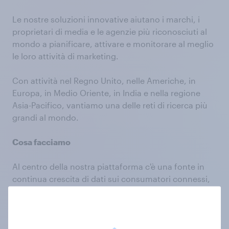
Le nostre soluzioni innovative aiutano i marchi, i
proprietari di media e le agenzie più riconosciuti al
mondo a pianificare, attivare e monitorare al meglio
le loro attività di marketing.
Con attività nel Regno Unito, nelle Americhe, in
Europa, in Medio Oriente, in India e nella regione
Asia-Pacifico, vantiamo una delle reti di ricerca più
grandi al mondo.
Cosa facciamo
Al centro della nostra piattaforma c'è una fonte in
continua crescita di dati sui consumatori connessi,
sviluppata quotidianamente nei nostri 20 anni di
attività. Li chiamiamo dati viventi. Tutti i nostri
prodotti e servizi si basano su questa conoscenza
approfondita dei nostri oltre 30 milioni di membri