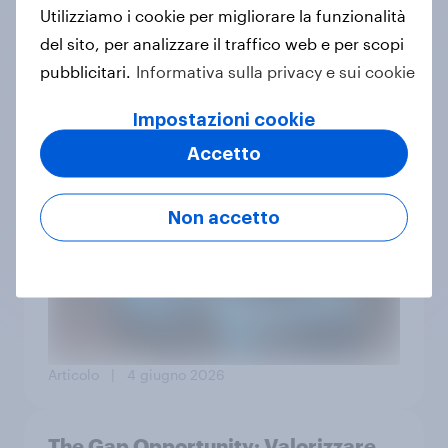
Utilizziamo i cookie per migliorare la funzionalità
del sito, per analizzare il traffico web e per scopi
pubblicitari.
Informativa sulla privacy e sui cookie
Articolo
| 9 giugno 2026
Impostazioni cookie
Accetto
Ferrari Luce: tra entusiasmo e
rivoluzione, come risponde il
pubblico
Non accetto
Articolo
| 4 giugno 2026
The Gap Opportunity: Valorizzare