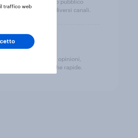
ono, scopri dove il tuo pubblico
il traffico web
get di riferimento dei diversi canali.
cetto
rmazioni aggiornate su opinioni,
e aggiornati o ricerche rapide.