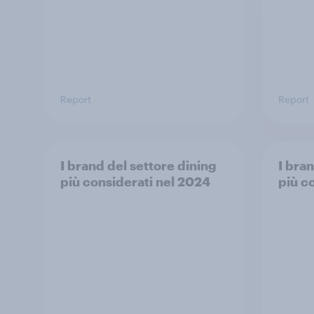
Report
Report
I brand del settore dining
I bra
più considerati nel 2024
più c