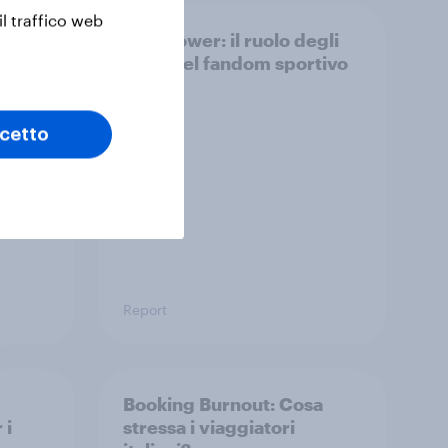
il traffico web
con
Star Power: il ruolo degli
atleti nel fandom sportivo
cetto
Report
Booking Burnout: Cosa
 i
stressa i viaggiatori