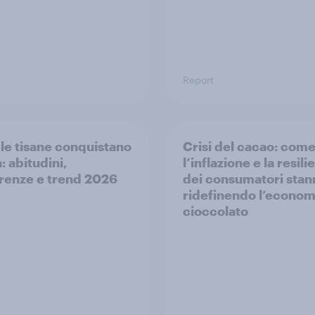
Report
e le tisane conquistano
Crisi del cacao: com
ia: abitudini,
l’inflazione e la resili
renze e trend 2026
dei consumatori stan
ridefinendo l’econom
cioccolato