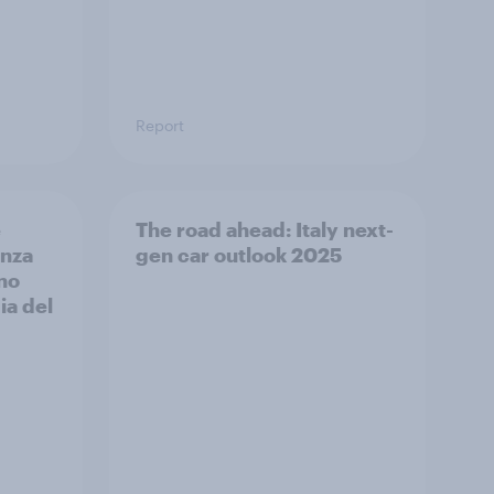
Report
e
The road ahead: Italy next-
enza
gen car outlook 2025
no
ia del