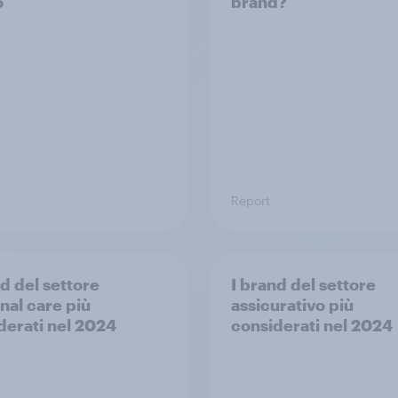
o
brand?
Report
nd del settore
I brand del settore
nal care più
assicurativo più
derati nel 2024
considerati nel 2024