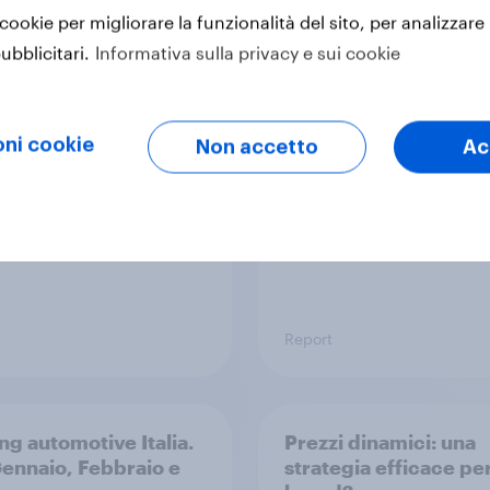
 cookie per migliorare la funzionalità del sito, per analizzare 
 i trend d'acquisto
Crescita strategica 
ubblicitari.
Informativa sulla privacy e sui cookie
ei 2025
SimIT Web
ni cookie
Non accetto
Ac
Report
ng automotive Italia.
Prezzi dinamici: una
Gennaio, Febbraio e
strategia efficace per