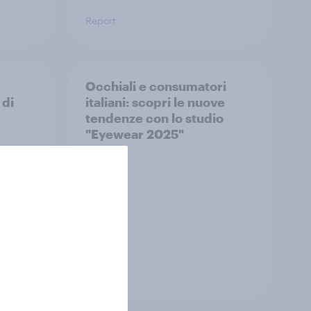
Report
Occhiali e consumatori
 di
italiani: scopri le nuove
tendenze con lo studio
"Eyewear 2025"
Report