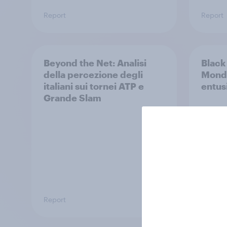
Report
Report
Beyond the Net: Analisi
Black
della percezione degli
Monda
italiani sui tornei ATP e
entus
Grande Slam
Report
Report