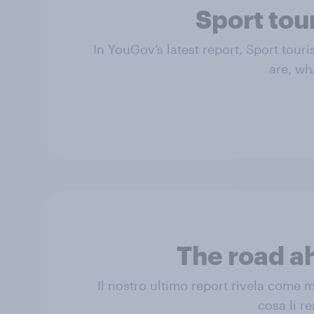
Sport tou
In YouGov’s latest report, Sport tour
are, wh
The road a
Il nostro ultimo report rivela come
cosa li re