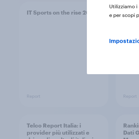
Utilizziamo i
IT Sports on the rise 2025
FMCG:
e per scopi p
europ
Impostazio
Report
Report
Telco Report Italia: i
Ranki
provider più utilizzati e
Dati 