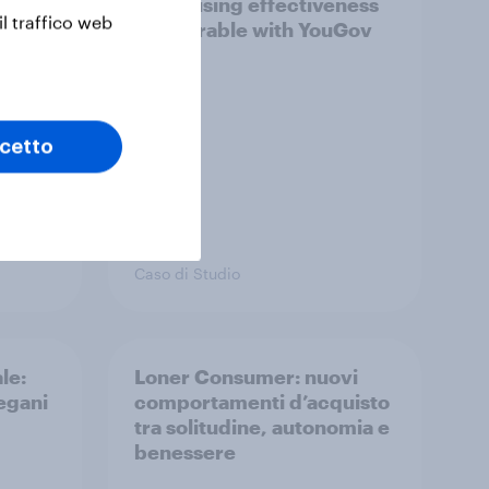
e cosa
advertising effectiveness
il traffico web
measurable with YouGov
cetto
Caso di Studio
le:
Loner Consumer: nuovi
egani
comportamenti d’acquisto
tra solitudine, autonomia e
benessere