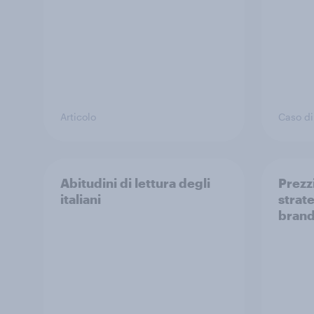
Articolo
Caso di
Abitudini di lettura degli
Prezz
italiani
strate
bran