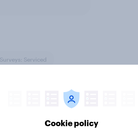
Surveys: Serviced
Cookie policy
zione solare:
Le abitudini di lettura