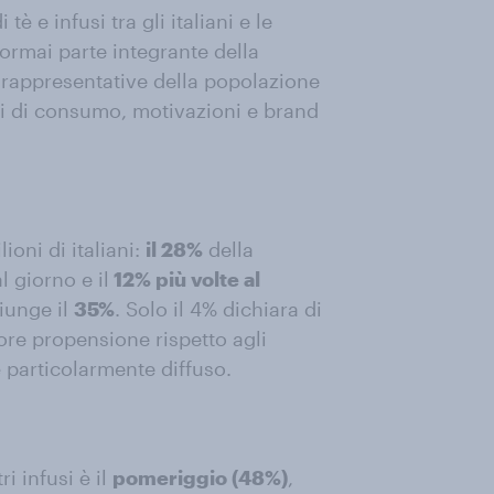
tè e infusi tra gli italiani e le
 ormai parte integrante della
e rappresentative della popolazione
ti di consumo, motivazioni e brand
ioni di italiani:
il 28%
della
 giorno e il
12% più volte al
iunge il
35%
. Solo il 4% dichiara di
re propensione rispetto agli
è particolarmente diffuso.
i infusi è il
pomeriggio (48%)
,