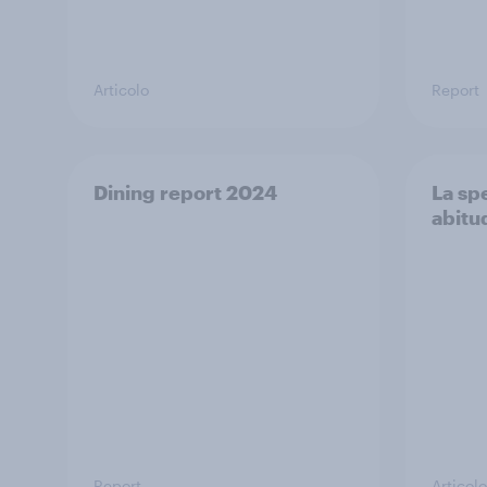
Articolo
Report
Dining report 2024
La sp
abitud
Report
Articolo