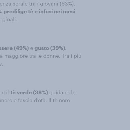
enza serale tra i giovani (63%).
% predilige tè e infusi nei mesi
rginali.
ssere (49%)
e
gusto (39%)
.
a maggiore tra le donne. Tra i più
e.
)
e il
tè verde (38%)
guidano le
nere e fascia d’età. Il tè nero