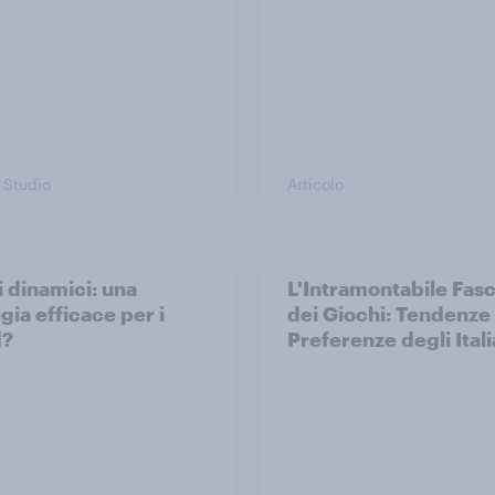
 Studio
Articolo
i dinamici: una
L'Intramontabile Fas
gia efficace per i
dei Giochi: Tendenze
d?
Preferenze degli Itali