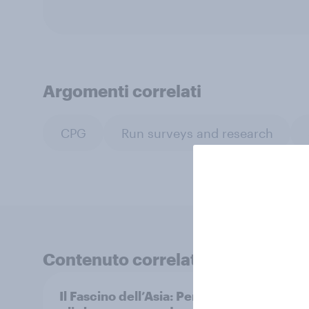
Argomenti correlati
CPG
Run surveys and research
Contenuto correlato
Il Fascino dell’Asia: Perchè
Prote