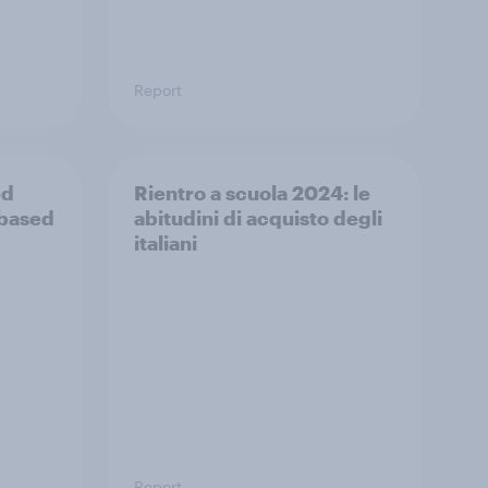
Report
ed
Rientro a scuola 2024: le
-based
abitudini di acquisto degli
italiani
Report