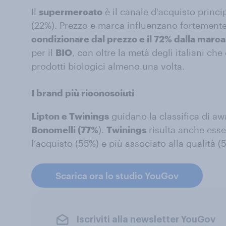
Il
supermercato
è il canale d'acquisto princi
(22%). Prezzo e marca influenzano fortemente
condizionare dal prezzo e il 72% dalla marca
per il
BIO
, con oltre la metà degli italiani che
prodotti biologici almeno una volta.
I brand più riconosciuti
Lipton e Twinings
guidano la classifica di aw
Bonomelli (77%
).
Twinings
risulta anche esse
l’acquisto (55%) e più associato alla qualità (
Scarica ora lo studio YouGov
Iscriviti alla newsletter YouGov