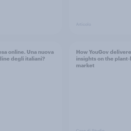
Articolo
esa online. Una nuova
How YouGov deliver
ine degli italiani?
insights on the plant
market
Caso di Studio