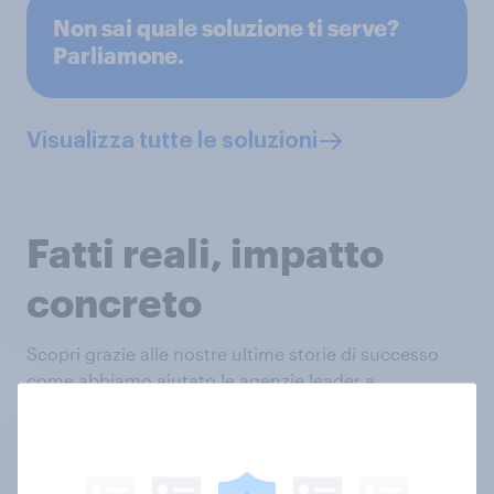
Non sai quale soluzione ti serve?
Parliamone.
Visualizza tutte le soluzioni
Fatti reali, impatto
concreto
Scopri grazie alle nostre ultime storie di successo
come abbiamo aiutato le agenzie leader a
perfezionare le loro proposte.