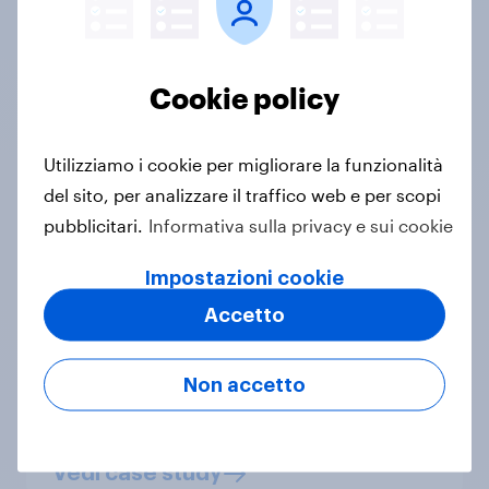
Cookie policy
Utilizziamo i cookie per migliorare la funzionalità
"...
YouGov has a global reach and
del sito, per analizzare il traffico web e per scopi
connected data capabilities which
pubblicitari.
Informativa sulla privacy e sui cookie
has enabled us to integrate their data
at a respondent level into our data
Impostazioni cookie
and tech platform, Converged, in
Accetto
markets around the world.
"
Dan Hagen, Global Chief Data &
Non accetto
Technology Officer, Havas Media
Network London
Vedi case study