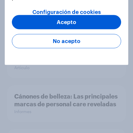
Soft drink & beverage brand
Configuración de cookies
rankings 2025
Acepto
Informes
No acepto
[Webinar] Beauty standards: Top
personal care brands revealed
Artículo
Cánones de belleza: Las principales
marcas de personal care reveladas
Informes