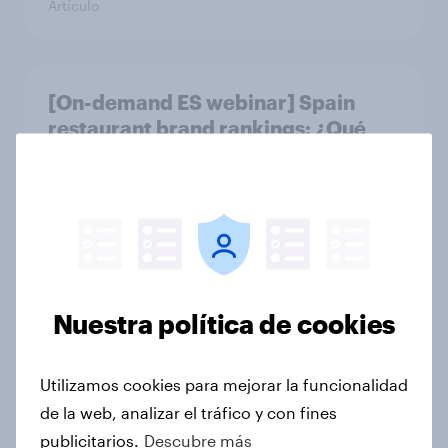
Artículo
[On-demand ES webinar] Spain
restaurant ​brand rankings​: ¿Qué
marcas de restauración destacan
entre los adultos españoles?
Artículo
Spain Advertisers of the Month
Nuestra política de cookies
diciembre: El Corte Ingles, Ikea and
Airbnb
Artículo
Utilizamos cookies para mejorar la funcionalidad
de la web, analizar el tráfico y con fines
publicitarios.
Descubre más