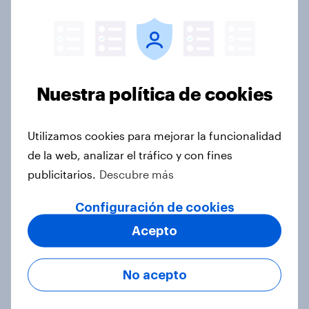
How Cheerz achieved a 12pt
increase in brand awareness with
YouGov
Case Study
Nuestra política de cookies
Utilizamos cookies para mejorar la funcionalidad
La Casera, Beverages Brand Mover
de la web, analizar el tráfico y con fines
de marzo 2024
publicitarios.
Descubre más
Artículo
Configuración de cookies
Acepto
Ferrero Rocher: Snacks,
Confectionery & Chocolates brand
No acepto
Mover del mes
Artículo