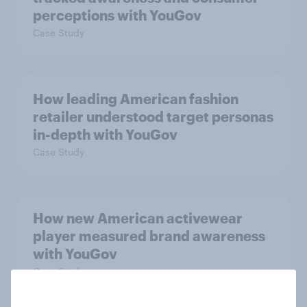
perceptions with YouGov
Case Study
How leading American fashion
retailer understood target personas
in-depth with YouGov
Case Study
How new American activewear
player measured brand awareness
with YouGov
Case Study