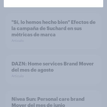
"Sí, lo hemos hecho bien" Efectos de
la campaña de Suchard en sus
métricas de marca
Artículo
DAZN: Home services Brand Mover
del mes de agosto
Artículo
Nivea Sun: Personal care brand
Mover del mes de junio