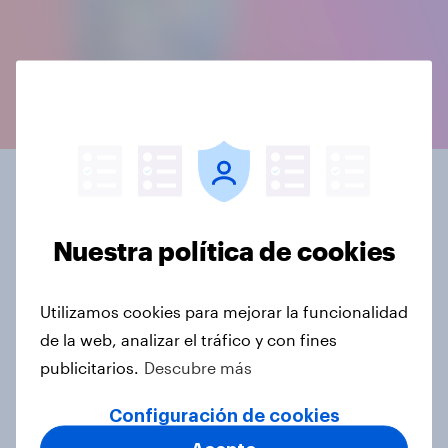
Adaptado a sus
necesidades
Nuestra política de cookies
Ahorre tiempo y recursos mediante cuestionarios de
Utilizamos cookies para mejorar la funcionalidad
respuesta rápida y prediseñados, con la opción de
de la web, analizar el tráfico y con fines
adaptar su investigación incluyendo preguntas
publicitarios.
Descubre más
personalizadas adicionales.
Configuración de cookies
Desbloquee una comprensión inigualable del ciclo
de vida del cliente: realice encuestas de forma