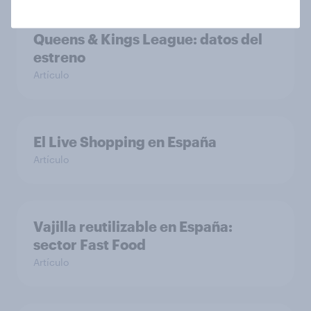
Queens & Kings League: datos del
estreno
Artículo
El Live Shopping en España
Artículo
Vajilla reutilizable en España:
sector Fast Food
Artículo