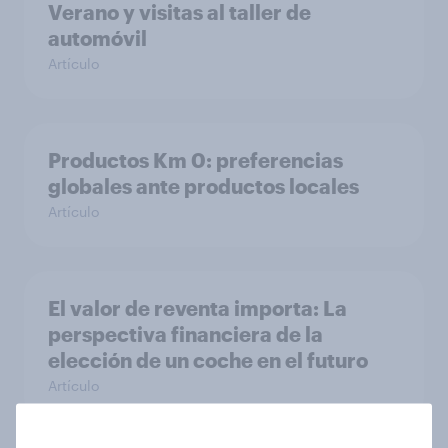
Verano y visitas al taller de
automóvil
Artículo
Productos Km 0: preferencias
globales ante productos locales
Artículo
El valor de reventa importa: La
perspectiva financiera de la
elección de un coche en el futuro
Artículo