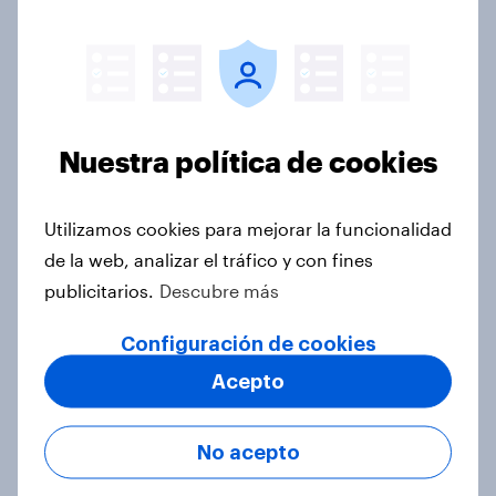
Uso de buscadores de alojamiento:
datos 2023
Artículo
Nuestra política de cookies
El éxito de los buscadores de viaje a
la hora de planear las vacaciones:
Utilizamos cookies para mejorar la funcionalidad
datos 2023
de la web, analizar el tráfico y con fines
Artículo
publicitarios.
Descubre más
Configuración de cookies
Acepto
Global - Las mujeres se fijan más en
los precios de la alimentación
Artículo
No acepto