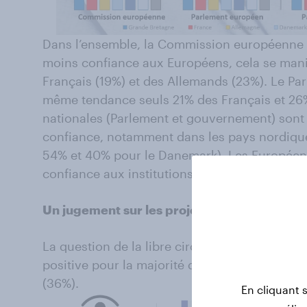
Dans l’ensemble, la Commission européenne est
moins confiance aux Européens, cela se mani
Français (19%) et des Allemands (23%). Le Pa
même tendance seuls 21% des Français et 26%
nationales (Parlement et gouvernement) sont
confiance, notamment dans les pays nordiqu
54% et 40% pour le Danemark). Les Européen
confiance aux institutions européennes qu’en 
Un jugement sur les projets européens en d
La question de la libre circulation des travai
positive pour la majorité des pays européens,
(36%).
En cliquant 