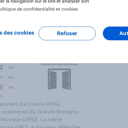
r la navigation sur le site et analyser son
olitique de confidentialité et cookies
s des cookies
Refuser
Aut
pporters (la France (53%),
es sceptiques (la Grande Bretagne
la Norvège (24%)). La même
ommune (PAC), à nouveau défendue