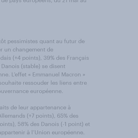
 de pays européens, du 21 mai au
tôt pessimistes quant au futur de
ier un changement de
dais (+4 points), 39% des Français
Danois (stable) se disent
nne. L’effet « Emmanuel Macron »
souhaite ressouder les liens entre
gouvernance européenne.
faits de leur appartenance à
Allemands (+7 points), 65% des
oints), 58% des Danois (-1 point) et
’appartenir à l’Union européenne.