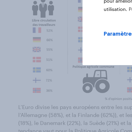
pour améliore
utilisation.
P
Paramètre
L’Euro divise les pays européens entre les su
l’Allemagne (58%), et la Finlande (62%)), et l
(18%), le Danemark (22%), la Suède (21%) et 
tendance vaut pour la Politique Agricole C