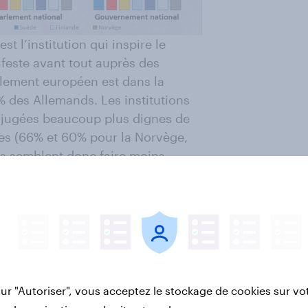
 l’institution qui inspire le
feste avant tout auprès des
rlement européen est dans la
 des Allemands. Les institutions
 jugées beaucoup plus dignes de
es (66% et 60% pour la Norvège,
s semblent donc faire moins
leurs institutions nationales.
emi-teinte
lleurs est perçue comme très
 seule la Norvège se distingue
sur "Autoriser", vous acceptez le stockage de cookies sur vo