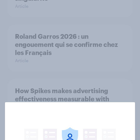
Article
Roland Garros 2026 : un
engouement qui se confirme chez
les Français
Article
How Spikes makes advertising
effectiveness measurable with
YouGov
Étude de Cas