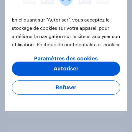
Euro numérique : la BCE avance,
mais les Français restent prudents
En cliquant sur "Autoriser", vous acceptez le
Article
stockage de cookies sur votre appareil pour
améliorer la navigation sur le site et analyser son
utilisation.
Politique de confidentialité et cookies
Le Live Shopping en France : encore
discret mais ultra-performant
Paramètres des cookies
Rapport
Autoriser
Refuser
Forever young? anti-aging report
France 2026
Rapport