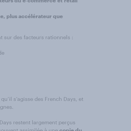
teurs du
e
‑
commerce
et
retail
e, plus accélérateur que
 sur des facteurs rationnels :
de
 qu’il s’agisse des French Days, et
gnes.
 Days restent largement perçus
 souvent assimilée à une
copie du