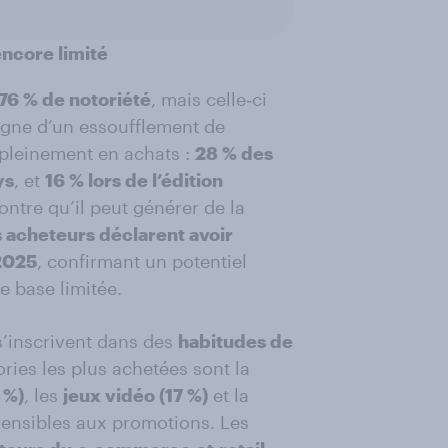
ncore limité
76 % de notoriété
, mais celle‑ci
signe d’un essoufflement de
s pleinement en achats :
28 % des
ys
, et
16 % lors de l’édition
ontre qu’il peut générer de la
 acheteurs déclarent avoir
2025
, confirmant un potentiel
 base limitée.
s’inscrivent dans des
habitudes de
ories les plus achetées sont la
 %)
, les
jeux vidéo (17 %)
et la
ensibles aux promotions. Les