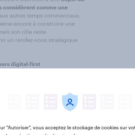
es considèrent comme une
 aux autres temps commerciaux.
 peine encore à construire une
 mais son rôle reste
enir un rendez‑vous stratégique
ours
digital
‑
first
rs d’achat largement préparés
ant dès les premières étapes de
% des consommateurs utilisent
ts
, dont
28 % de façon
lication mobile (28 %)
constituent
anière combinée (
34 %
), pour
.
sur "Autoriser", vous acceptez le stockage de cookies sur vo