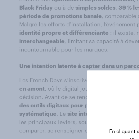
Black Friday
ou à de
simples soldes
.
39 % l
période de promotions banale
, comparable
Malgré les efforts d’installation, l’événement
identité propre et différenciante
: il existe,
interchangeable
, limitant sa capacité à dev
incontournable pour les marques.
Une intention latente à capter dans un
parc
Les French Days s’inscrivent dans des
parcou
en amont
, où le digital joue un rôle structur
décision. Avant de se rendre en magasin,
74 
des outils digitaux pour préparer leurs acha
systématique
. Le
site internet (33 %)
et l’
app
les principaux leviers, souvent utilisés de m
comparer, se renseigner et sécuriser le choix
En cliquant 