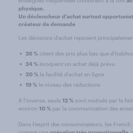
enseignes fréquentées combinent à la fois
ac
physique.
Un déclencheur d’achat surtout opportunist
créateur de demande
Les décisions d’achat reposent principalement
26 %
citent des prix plus bas que d’habitu
24 %
évoquent un achat déjà prévu
20 %
la facilité d’achat en ligne
19 %
le niveau des réductions
À l’inverse, seuls
12 %
sont motivés par le fait
environ
10 %
par la communication des ensei
Dans l’esprit des consommateurs, les French
comme une
opération très promotionnelle
,