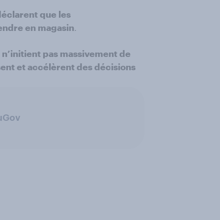
éclarent que les
rendre en magasin
.
s
n’initient pas massivement de
sent et accélèrent des décisions
ouGov