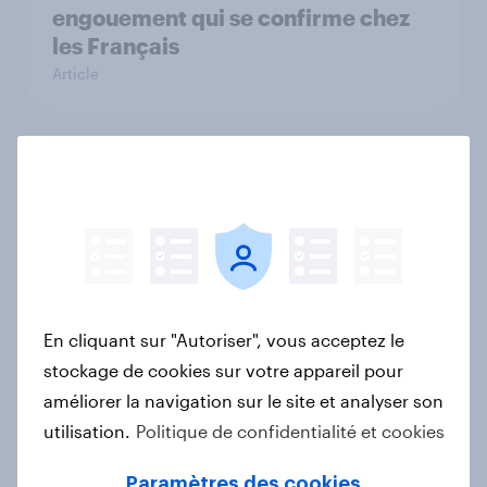
engouement qui se confirme chez
les Français
Article
France Auto rankings 2026: ​Driving
brand preference
Rapport
How Spikes makes advertising
En cliquant sur "Autoriser", vous acceptez le
effectiveness measurable with
stockage de cookies sur votre appareil pour
YouGov
améliorer la navigation sur le site et analyser son
Étude de Cas
utilisation.
Politique de confidentialité et cookies
Paramètres des cookies