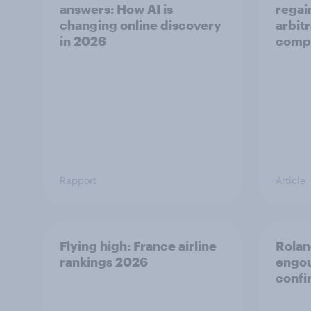
answers: How AI is
regain
changing online discovery
arbit
in ​2026
comp
Rapport
Article
Flying high: France airline
Roland
rankings 2026
engou
confi