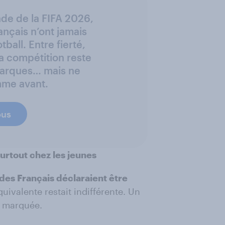
de de la FIFA 2026,
ançais n’ont jamais
tball. Entre fierté,
a compétition reste
marques… mais ne
mme avant.
ous
rtout chez les jeunes
des Français déclaraient être
uivalente restait indifférente. Un
le marquée.