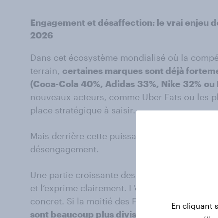
Engagement et
désaffection:
le vrai enjeu 
2026
Dans cet écosystème mondialisé où la compét
terrain,
certaines marques
sont déjà fortem
(Coca-Cola
40%, Adidas
33%, Nike
32%
ou
nouveaux acteurs, comme Uber Eats ou les pla
place stratégique à saisir.
Mais derrière cette puissance commerciale, u
désengagement.
Une partie croissante des Français ne se reco
et l’exprime clairement. L'organisation en A
concret. Si la moitié des Français affiche u
En cliquant 
sont beaucoup plus divisés
avec plus d’un F