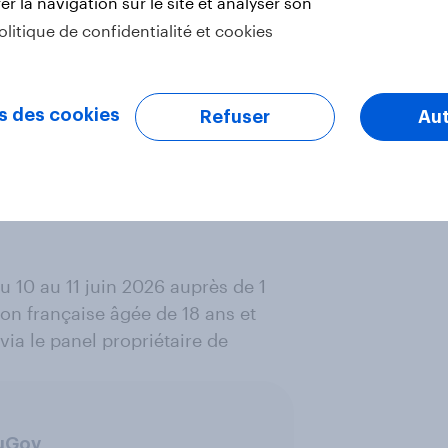
r la navigation sur le site et analyser son
olitique de confidentialité et cookies
inue d’incarner un symbole fort, à
nationale et vitrine
s des cookies
Refuser
Aut
s.
aujourd’hui, c’est autant une
mmation.
 10 au 11 juin 2026 auprès de 1
on française âgée de 18 ans et
via le panel propriétaire de
ouGov