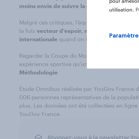
pour améliore
moins envie de suivre
la compétition.
utilisation.
P
Malgré ces critiques, l’équipe de France cont
la fois
vecteur d’espoir, marqueur d’identité 
Paramètre
internationale
quand on interroge les françai
Regarder la Coupe du Monde de la FIFA 2026, 
expérience sportive qu’un moment de conso
Méthodologie
Étude Omnibus réalisée par YouGov France du
006 personnes représentatives de la populati
plus. Les données ont été collectées en ligne 
YouGov France.
Abonnez-vous à la newsletter Y