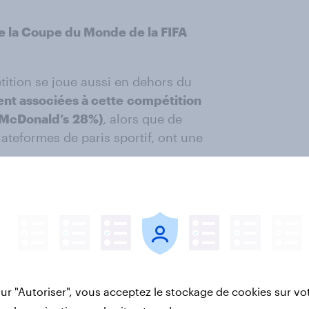
de la Coupe du Monde de la FIFA
ition se joue aussi en dehors du
ent associées à cette
compétition
 McDonald’s
28%)
, alors que de
teformes de paris sportif, ont une
n risque majeur émerge : celui du
nnaît plus dans le football actuel
mérique du Nord en est un exemple
ne forme de détachement,
les jeunes
sur "Autoriser", vous acceptez le stockage de cookies sur vo
rançais 18-34 ans sur 5 ayant