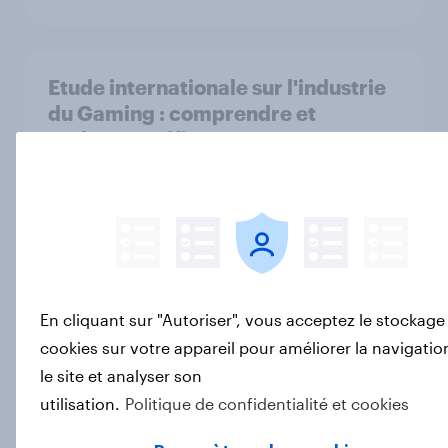
Etude internationale sur l'industrie
du Gaming : comprendre et
s’adresser efficacement aux
joueurs
Rapport
How Smitten Communications and
JustAnswer generated 40+ press
En cliquant sur "Autoriser", vous acceptez le stockage
mentions with YouGov Surveys
cookies sur votre appareil pour améliorer la navigatio
Étude de Cas
le site et analyser son
utilisation.
Politique de confidentialité et cookies