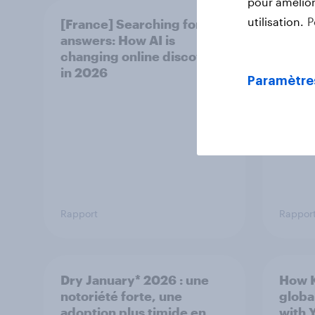
pour améliore
utilisation.
P
[France] Searching for
Kick-
answers: How AI is
en ple
changing online discovery
Coup
in ​2026
Paramètre
Rapport
Rappor
Dry January* 2026 : une
How 
notoriété forte, une
globa
adoption plus timide en
with 