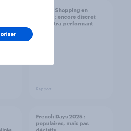
Le Live Shopping en
ges
France : encore discret
mais ultra-performant
oriser
Rapport
French Days 2025 :
populaires, mais pas
lités
décisifs