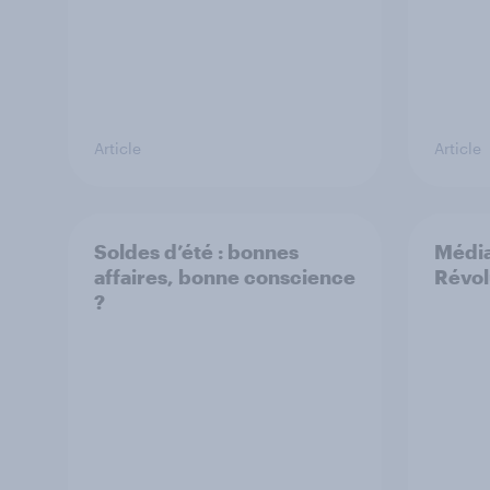
Article
Article
Soldes d’été : bonnes
Média
affaires, bonne conscience
Révol
?