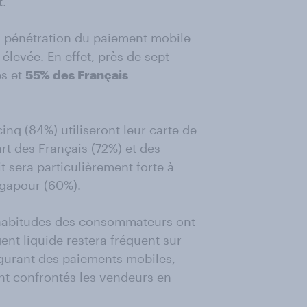
t
.
a pénétration du paiement mobile
e élevée. En effet, près de sept
es et
55% des Français
inq (84%) utiliseront leur carte de
rt des Français (72%) et des
it sera particulièrement forte à
ngapour (60%).
 habitudes des consommateurs ont
ent liquide restera fréquent sur
lgurant des paiements mobiles,
ont confrontés les vendeurs en