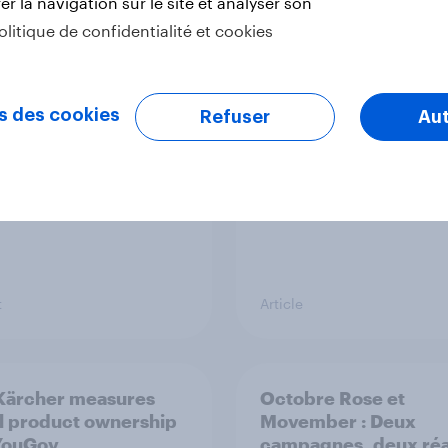
r la navigation sur le site et analyser son
olitique de confidentialité et cookies
Off 2026 : la Suisse
[On demand] Tous
ine fièvre de la
durables ? Les 4 visa
e du monde ?
de la consommation
responsable
s des cookies
Refuser
Aut
t
Article
Kärcher measures
Octobre Rose et
l product ownership
Movember : Deux
YouGov
campagnes, deux réa