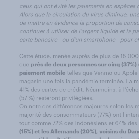
ceux qui ont évité les paiements en espèces 
Alors que la circulation du virus diminue, u
de mettre en évidence la proportion de cons
continuer à utiliser de l’argent liquide et la p
carte bancaire - ou d'un smartphone - pour ef
Cette étude, menée auprès de plus de 18 00
que
près de deux personnes sur cinq (37%)
paiement mobile
telles que Venmo ou Apple 
magasin une fois la pandémie terminée. La moi
41% des cartes de crédit. Néanmoins, à l'échel
(57 %) resteront privilégiées.
On note des différences majeures selon les m
majorité des consommateurs (77%) ont l'intent
tout comme 72% des Indonésiens et 64% des 
(15%) et les Allemands (20%), voisins du Da