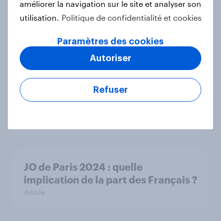
améliorer la navigation sur le site et analyser son
Olympiques de Paris 2024 : qu’en
utilisation.
Politique de confidentialité et cookies
pensent les Français ?
Article
Paramètres des cookies
Autoriser
L'homophobie dans le football : le
Refuser
regard des supporters à travers
l'Europe
Article
JO de Paris 2024 : quelle
implication de la part des Français ?
Article