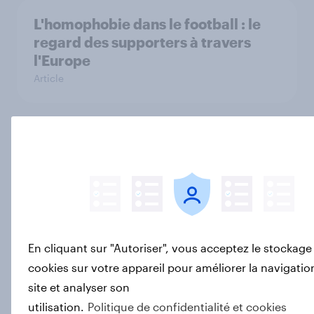
L'homophobie dans le football : le
regard des supporters à travers
l'Europe
Article
JO de Paris 2024 : quelle
implication de la part des Français ?
Article
En cliquant sur "Autoriser", vous acceptez le stockage
Comment les JO de Paris 2024
sont-ils perçus par les Français ?
cookies sur votre appareil pour améliorer la navigation
Article
site et analyser son
utilisation.
Politique de confidentialité et cookies