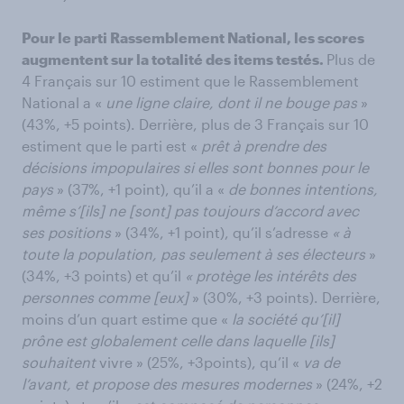
Pour le parti Rassemblement National, les scores
augmentent sur la totalité des items testés.
Plus de
4 Français sur 10 estiment que le Rassemblement
National a «
une ligne claire, dont il ne bouge pas
»
(43%, +5 points). Derrière, plus de 3 Français sur 10
estiment que le parti est «
prêt à prendre des
décisions impopulaires si elles sont bonnes pour le
pays
» (37%, +1 point), qu’il a «
de bonnes intentions,
même s’[ils] ne [sont] pas toujours d’accord avec
ses positions
» (34%, +1 point), qu’il s’adresse
« à
toute la population, pas seulement à ses électeurs
»
(34%, +3 points) et qu’il
« protège les intérêts des
personnes comme [eux]
» (30%, +3 points). Derrière,
moins d’un quart estime que «
la société qu’[il]
prône est globalement celle dans laquelle [ils]
souhaitent
vivre » (25%, +3points), qu’il «
va de
l’avant, et propose des mesures modernes
» (24%, +2