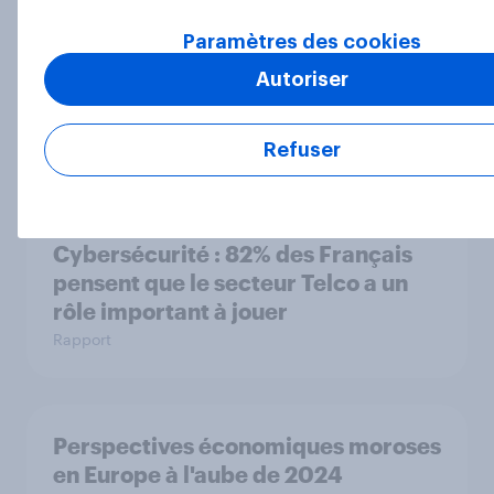
Paramètres des cookies
JO de Paris 2024 : porte-drapeau,
Autoriser
cérémonie d’ouverture, espoirs de
médailles
Article
Refuser
Cybersécurité : 82% des Français
pensent que le secteur Telco a un
rôle important à jouer
Rapport
Perspectives économiques moroses
en Europe à l'aube de 2024