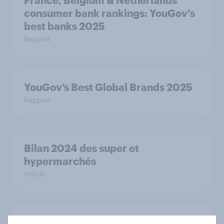
France, Belgium & Netherlands
consumer bank rankings: YouGov's
best banks 2025
Rapport
YouGov’s Best Global Brands 2025
Rapport
Bilan 2024 des super et
hypermarchés
Article
Noël 2024 : les chiffres clés à