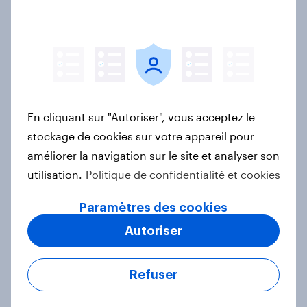
connaître
Rapport
How Havas Village built a
connected insights and audience
En cliquant sur "Autoriser", vous acceptez le
platform with YouGov
stockage de cookies sur votre appareil pour
Étude de Cas
améliorer la navigation sur le site et analyser son
utilisation.
Politique de confidentialité et cookies
Paramètres des cookies
Automobile : image de marque et
Autoriser
intention d'achat
Rapport
Refuser