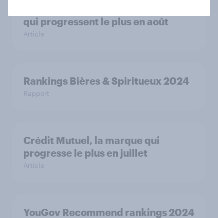
Visa, dans le Top 10 des marques
qui progressent le plus en août
Article
Rankings Bières & Spiritueux 2024
Rapport
Crédit Mutuel, la marque qui
progresse le plus en juillet
Article
YouGov Recommend rankings 2024