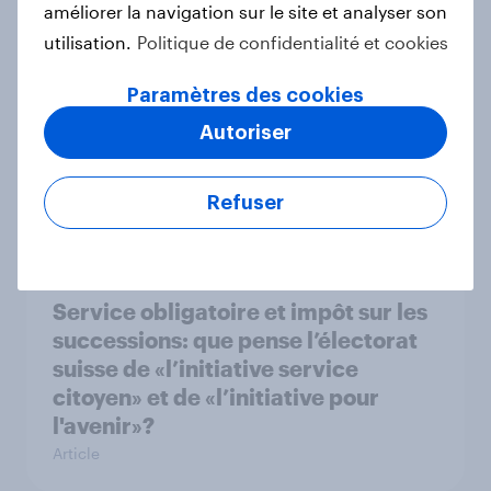
améliorer la navigation sur le site et analyser son
Article
utilisation.
Politique de confidentialité et cookies
Paramètres des cookies
La popularité d’Israël tombe à de
Autoriser
nouveaux plus bas dans plusieurs
pays clés d’Europe occidentale
Refuser
Article
Service obligatoire et impôt sur les
successions: que pense l’électorat
suisse de «l’initiative service
citoyen» et de «l’initiative pour
l'avenir»?
Article