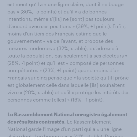
estiment qu’il a « une ligne claire, dont il ne bouge
pas » (36%, -5 points) et qu’il « a de bonnes
intentions, même s’[ils] ne [sont] pas toujours
d’accord avec ses positions » (39%, +1 point). Enfin,
moins d’un tiers des Français estime que le
gouvernement « va de l’avant, et propose des
mesures modernes » (32%, stable), « s’adresse à
toute la population, pas seulement à ses électeurs »
(28%, -1 point) et qu’il est « composé de personnes
compétentes » (23%, +1 point) quand moins d’un
Français sur cinq pense que « la société qu’[il] prône
est globalement celle dans laquelle [ils] souhaitent
vivre » (20%, stable) et qu’il « protège les intérêts des
personnes comme [elles] » (16%, -1 point).
Le Rassemblement National enregistre également
des résultats contrastés.
Le Rassemblement
National garde l’image d’un parti qui a « une ligne
claire dont il ne bouge pas » (41%, stable). Derrière,