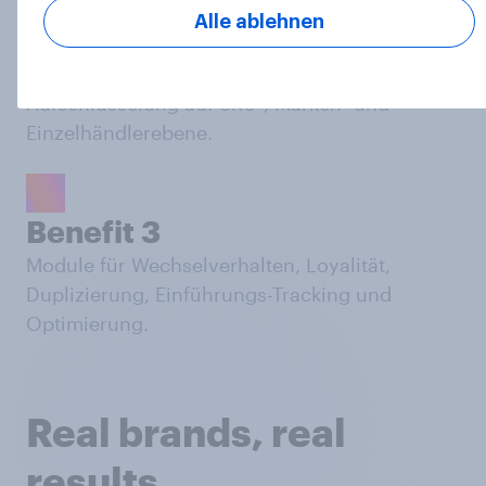
Alle ablehnen
Benefit 2
Aufschlüsselung auf SKU-, Marken- und
Einzelhändlerebene.
Benefit 3
Module für Wechselverhalten, Loyalität,
Duplizierung, Einführungs-Tracking und
Optimierung.
Real brands, real
results