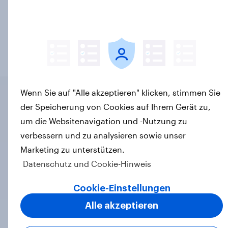
reale Szenarien wie Auslistungen,
Produkteinführungen und Marktverschiebungen zu
simulieren.
Kontakt aufnehmen
Wenn Sie auf "Alle akzeptieren" klicken, stimmen Sie
der Speicherung von Cookies auf Ihrem Gerät zu,
Warum YouGov?
um die Websitenavigation und -Nutzung zu
verbessern und zu analysieren sowie unser
Marketing zu unterstützen.
Datenschutz und Cookie-Hinweis
Benefit 1
Monatlich aktualisierte Käuferdaten für alle
Cookie-Einstellungen
wichtigen Kategorien der Verbrauchsgüter für
Alle akzeptieren
den täglichen Gebrauch.