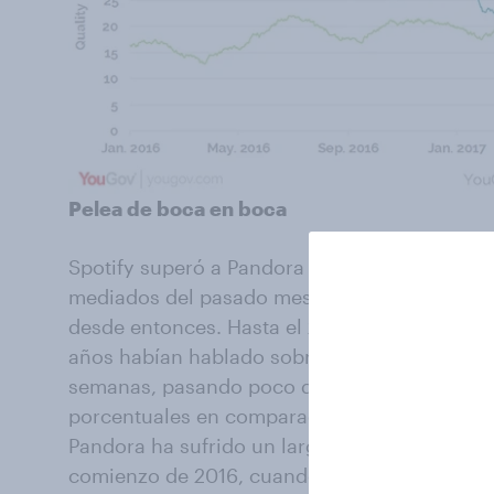
Pelea de boca en boca
Spotify superó a Pandora en la medida de Wo
mediados del pasado mes de mayo, aunque h
desde entonces. Hasta el 25 de junio, el 18% 
años habían hablado sobre Spotify con parien
semanas, pasando poco después al 15%. Una 
porcentuales en comparación con la posición
Pandora ha sufrido un largo declive en térmi
comienzo de 2016, cuando se situó en el 21%.