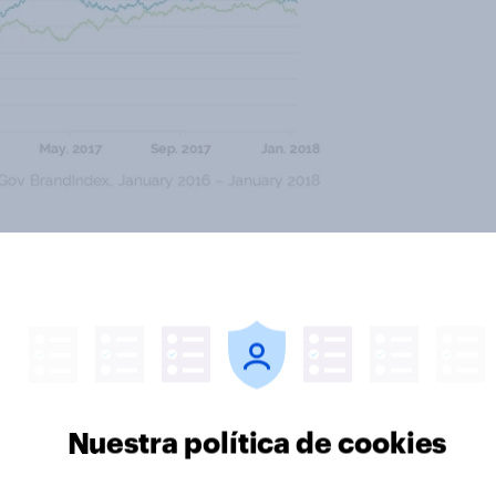
rd of Mouth, de boca en boca, a
a tenido problemas para mejorar
de los adultos de entre 18 y 49
tes y amigos en las últimas dos
brecha de solo dos puntos
 actual de Pandora, en 13%.
Nuestra política de cookies
nos de boca a boca desde el