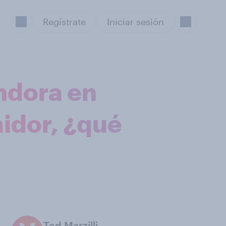
Regístrate
Iniciar sesión
ndora en
idor, ¿qué
Ted Marzilli