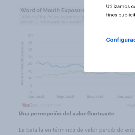
Utilizamos c
fines publici
Configura
Una percepción del valor fluctuante
La batalla en términos de valor percibido entr