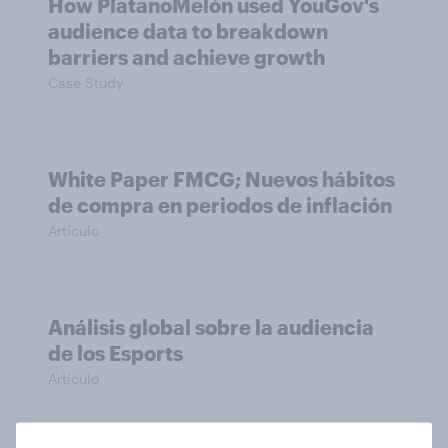
How PlatanoMelón used YouGov's
audience data to breakdown
barriers and achieve growth
Case Study
White Paper FMCG; Nuevos hábitos
de compra en periodos de inflación
Artículo
Análisis global sobre la audiencia
de los Esports
Artículo