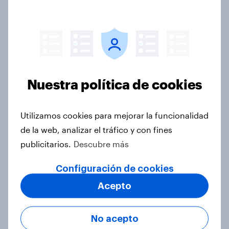
Parques temáticos y mejores
atracciones. Datos internacionales
Artículo
Nuestra política de cookies
¿Orinar de pie o sentado? Datos
internacionales
Utilizamos cookies para mejorar la funcionalidad
Artículo
de la web, analizar el tráfico y con fines
publicitarios.
Descubre más
¿Cuáles son los deportes más
Configuración de cookies
populares entre los gamers y qué
Acepto
lugar ocupan los videojuegos?
Artículo
No acepto