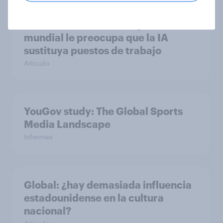
A más de la mitad de la población
mundial le preocupa que la IA
sustituya puestos de trabajo
Artículo
YouGov study: The Global Sports
Media Landscape
Informes
Global: ¿hay demasiada influencia
estadounidense en la cultura
nacional?