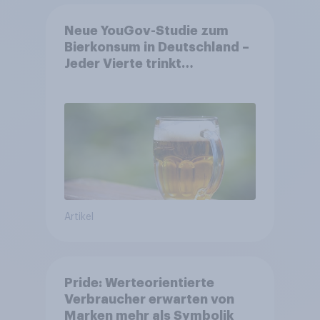
Neue YouGov-Studie zum
Bierkonsum in Deutschland –
Jeder Vierte trinkt
wöchentlich alkoholhaltiges
Bier, Alkoholfreies Bier
wächst um über 23 Prozent
Artikel
Pride: Werteorientierte
Verbraucher erwarten von
Marken mehr als Symbolik