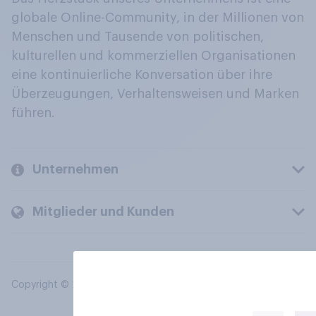
globale Online-Community, in der Millionen von
Menschen und Tausende von politischen,
kulturellen und kommerziellen Organisationen
eine kontinuierliche Konversation über ihre
Überzeugungen, Verhaltensweisen und Marken
führen.
Unternehmen
Mitglieder und Kunden
Copyright © 2026 YouGov PLC. Alle Rechte vorbehalten.