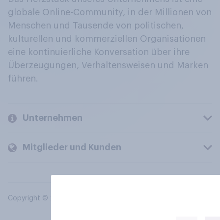
globale Online-Community, in der Millionen von
Menschen und Tausende von politischen,
kulturellen und kommerziellen Organisationen
eine kontinuierliche Konversation über ihre
Überzeugungen, Verhaltensweisen und Marken
führen.
Unternehmen
Mitglieder und Kunden
Copyright © 2026 YouGov PLC. Alle Rechte vorbehalten.