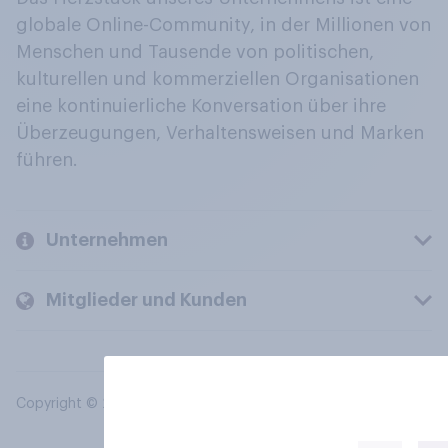
globale Online-Community, in der Millionen von
Menschen und Tausende von politischen,
kulturellen und kommerziellen Organisationen
eine kontinuierliche Konversation über ihre
Überzeugungen, Verhaltensweisen und Marken
führen.
Unternehmen
Mitglieder und Kunden
Copyright © 2026 YouGov PLC. Alle Rechte vorbehalten.