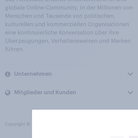
globale Online-Community, in der Millionen von
Menschen und Tausende von politischen,
kulturellen und kommerziellen Organisationen
eine kontinuierliche Konversation über ihre
Überzeugungen, Verhaltensweisen und Marken
führen.
Unternehmen
Mitglieder und Kunden
Copyright © 2026 YouGov PLC. Alle Rechte vorbehalten.