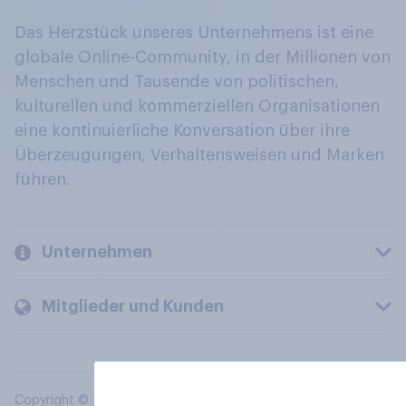
Das Herzstück unseres Unternehmens ist eine
globale Online-Community, in der Millionen von
Menschen und Tausende von politischen,
kulturellen und kommerziellen Organisationen
eine kontinuierliche Konversation über ihre
Überzeugungen, Verhaltensweisen und Marken
führen.
Unternehmen
Mitglieder und Kunden
Copyright © 2026 YouGov PLC. Alle Rechte vorbehalten.