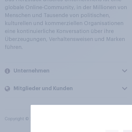
globale Online-Community, in der Millionen von
Menschen und Tausende von politischen,
kulturellen und kommerziellen Organisationen
eine kontinuierliche Konversation über ihre
Überzeugungen, Verhaltensweisen und Marken
führen.
Unternehmen
Mitglieder und Kunden
Copyright © 2026 YouGov PLC. Alle Rechte vorbehalten.