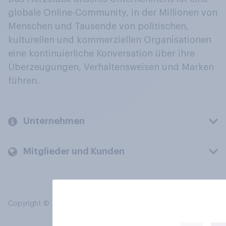
globale Online-Community, in der Millionen von
Menschen und Tausende von politischen,
kulturellen und kommerziellen Organisationen
eine kontinuierliche Konversation über ihre
Überzeugungen, Verhaltensweisen und Marken
führen.
Unternehmen
Mitglieder und Kunden
Copyright © 2026 YouGov PLC. Alle Rechte vorbehalten.