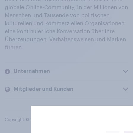
globale Online-Community, in der Millionen von
Menschen und Tausende von politischen,
kulturellen und kommerziellen Organisationen
eine kontinuierliche Konversation über ihre
Überzeugungen, Verhaltensweisen und Marken
führen.
Unternehmen
Mitglieder und Kunden
Copyright © 2026 YouGov PLC. Alle Rechte vorbehalten.