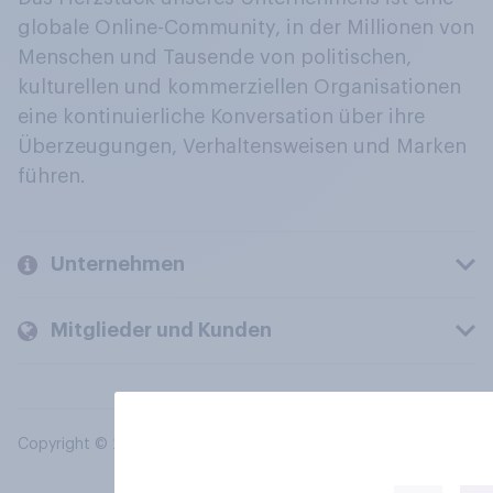
globale Online-Community, in der Millionen von
Menschen und Tausende von politischen,
kulturellen und kommerziellen Organisationen
eine kontinuierliche Konversation über ihre
Überzeugungen, Verhaltensweisen und Marken
führen.
Unternehmen
Mitglieder und Kunden
Copyright © 2026 YouGov PLC. Alle Rechte vorbehalten.