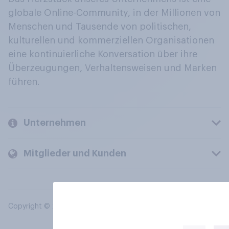
globale Online-Community, in der Millionen von
Menschen und Tausende von politischen,
kulturellen und kommerziellen Organisationen
eine kontinuierliche Konversation über ihre
Überzeugungen, Verhaltensweisen und Marken
führen.
Unternehmen
Mitglieder und Kunden
Copyright © 2026 YouGov PLC. Alle Rechte vorbehalten.