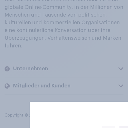
globale Online-Community, in der Millionen von
Menschen und Tausende von politischen,
kulturellen und kommerziellen Organisationen
eine kontinuierliche Konversation über ihre
Überzeugungen, Verhaltensweisen und Marken
führen.
Unternehmen
Mitglieder und Kunden
Copyright © 2026 YouGov PLC. Alle Rechte vorbehalten.