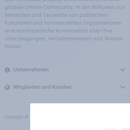
globale Online-Community, in der Millionen von
Menschen und Tausende von politischen,
kulturellen und kommerziellen Organisationen
eine kontinuierliche Konversation über ihre
Überzeugungen, Verhaltensweisen und Marken
führen.
Unternehmen
Mitglieder und Kunden
Copyright © 2026 YouGov PLC. Alle Rechte vorbehalten.