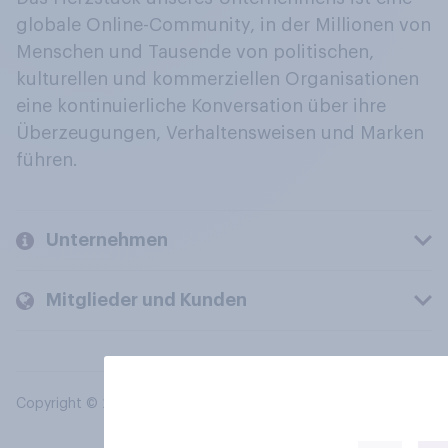
globale Online-Community, in der Millionen von
Menschen und Tausende von politischen,
kulturellen und kommerziellen Organisationen
eine kontinuierliche Konversation über ihre
Überzeugungen, Verhaltensweisen und Marken
führen.
Unternehmen
Mitglieder und Kunden
Copyright © 2026 YouGov PLC. Alle Rechte vorbehalten.