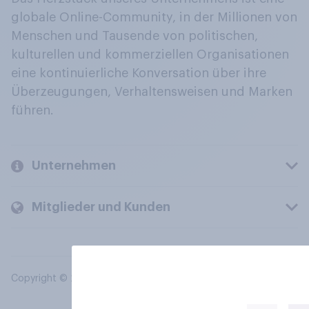
globale Online-Community, in der Millionen von
Menschen und Tausende von politischen,
kulturellen und kommerziellen Organisationen
eine kontinuierliche Konversation über ihre
Überzeugungen, Verhaltensweisen und Marken
führen.
Unternehmen
Mitglieder und Kunden
Copyright © 2026 YouGov PLC. Alle Rechte vorbehalten.