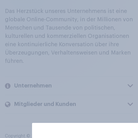
Das Herzstück unseres Unternehmens ist eine
globale Online-Community, in der Millionen von
Menschen und Tausende von politischen,
kulturellen und kommerziellen Organisationen
eine kontinuierliche Konversation über ihre
Überzeugungen, Verhaltensweisen und Marken
führen.
Unternehmen
Mitglieder und Kunden
Copyright © 2026 YouGov PLC. Alle Rechte vorbehalten.