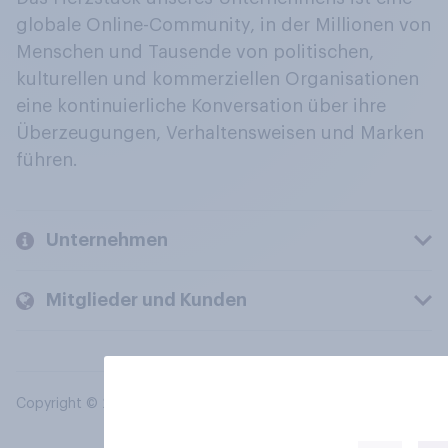
globale Online-Community, in der Millionen von
Menschen und Tausende von politischen,
kulturellen und kommerziellen Organisationen
eine kontinuierliche Konversation über ihre
Überzeugungen, Verhaltensweisen und Marken
führen.
Unternehmen
Mitglieder und Kunden
Copyright © 2026 YouGov PLC. Alle Rechte vorbehalten.