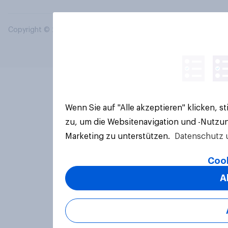
Copyright © 2026 YouGov PLC. Alle Rechte vorbehalten.
Wenn Sie auf "Alle akzeptieren" klicken, 
zu, um die Websitenavigation und -Nutzun
Marketing zu unterstützen.
Datenschutz 
Cook
A