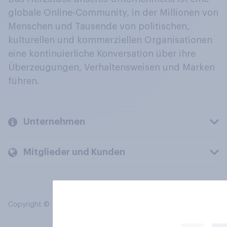
globale Online-Community, in der Millionen von
Menschen und Tausende von politischen,
kulturellen und kommerziellen Organisationen
eine kontinuierliche Konversation über ihre
Überzeugungen, Verhaltensweisen und Marken
führen.
Unternehmen
Mitglieder und Kunden
Copyright © 2026 YouGov PLC. Alle Rechte vorbehalten.