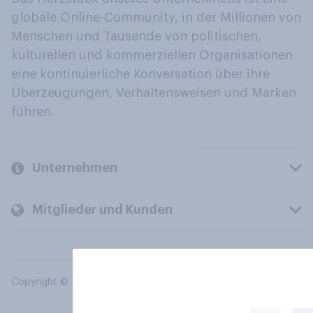
globale Online-Community, in der Millionen von
Menschen und Tausende von politischen,
kulturellen und kommerziellen Organisationen
eine kontinuierliche Konversation über ihre
Überzeugungen, Verhaltensweisen und Marken
führen.
Unternehmen
Mitglieder und Kunden
Copyright © 2026 YouGov PLC. Alle Rechte vorbehalten.