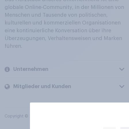
globale Online-Community, in der Millionen von
Menschen und Tausende von politischen,
kulturellen und kommerziellen Organisationen
eine kontinuierliche Konversation über ihre
Überzeugungen, Verhaltensweisen und Marken
führen.
Unternehmen
Mitglieder und Kunden
Copyright © 2026 YouGov PLC. Alle Rechte vorbehalten.